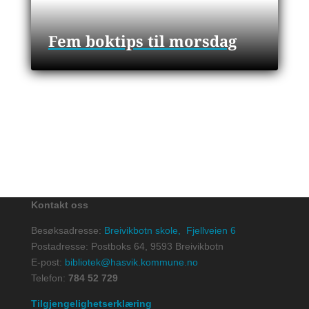
Fem boktips til morsdag
Kontakt oss
Besøksadresse:
Breivikbotn skole,
Fjellveien 6
Postadresse:
Postboks 64,
9593 Breivikbotn
E-post:
bibliotek@hasvik.kommune.no
Telefon:
784 52 729
Tilgjengelighetserklæring