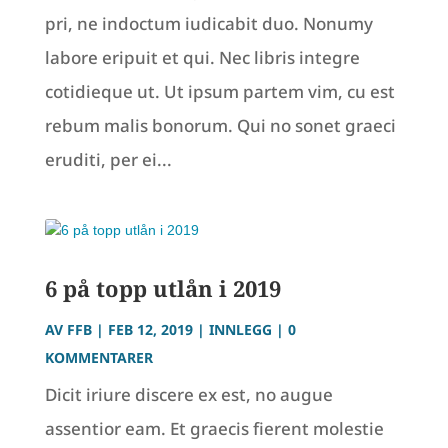
pri, ne indoctum iudicabit duo. Nonumy
labore eripuit et qui. Nec libris integre
cotidieque ut. Ut ipsum partem vim, cu est
rebum malis bonorum. Qui no sonet graeci
eruditi, per ei...
6 på topp utlån i 2019
AV
FFB
|
FEB 12, 2019
|
INNLEGG
| 0
KOMMENTARER
Dicit iriure discere ex est, no augue
assentior eam. Et graecis fierent molestie